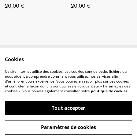
20,00 €
20,00 €
Cookies
Contactez-nous
Conditions
Politique de
Politique de cookies
Ce site Internet utilise des cookies. Les cookies sont de petits fichiers qui
confidentialité
nous aident à comprendre comment vous utilisez nos services afin
d'améliorer votre expérience. Vous pouvez en savoir plus sur ces cookies
et contrôler la façon dont ils sont utilisés en cliquant sur « Paramètres des
cookies ». Vous pouvez également consulter notre
politique de cookies
.
Tout accepter
©
2026
Briony Créations
Paramètres de cookies
powered by