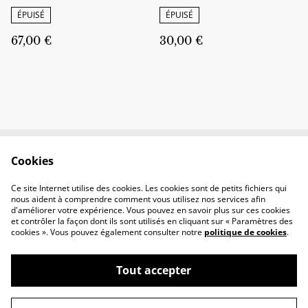
ÉPUISÉ
ÉPUISÉ
67,00 €
30,00 €
Cookies
Contactez-nous
Conditions
Politique de
Politique de cookies
Ce site Internet utilise des cookies. Les cookies sont de petits fichiers qui
confidentialité
nous aident à comprendre comment vous utilisez nos services afin
d'améliorer votre expérience. Vous pouvez en savoir plus sur ces cookies
et contrôler la façon dont ils sont utilisés en cliquant sur « Paramètres des
cookies ». Vous pouvez également consulter notre
politique de cookies
.
Tout accepter
©
2026
Briony Créations