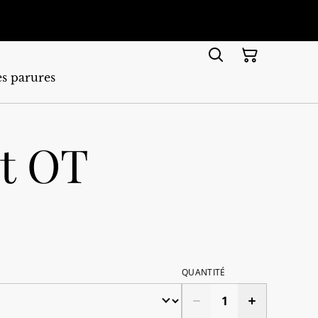
s parures
et OT
QUANTITÉ