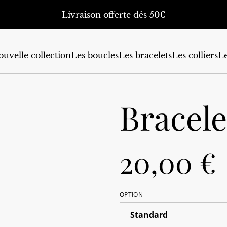
Livraison offerte dès 50€
uvelle collection
Les boucles
Les bracelets
Les colliers
Le
Bracel
20,00 €
OPTION