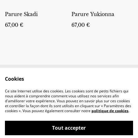
Parure Skadi
Parure Yukionna
67,00 €
67,00 €
Cookies
Contactez-nous
Conditions
Politique de
Politique de cookies
Ce site Internet utilise des cookies. Les cookies sont de petits fichiers qui
confidentialité
nous aident à comprendre comment vous utilisez nos services afin
d'améliorer votre expérience. Vous pouvez en savoir plus sur ces cookies
et contrôler la façon dont ils sont utilisés en cliquant sur « Paramètres des
cookies ». Vous pouvez également consulter notre
politique de cookies
.
Tout accepter
©
2026
Briony Créations