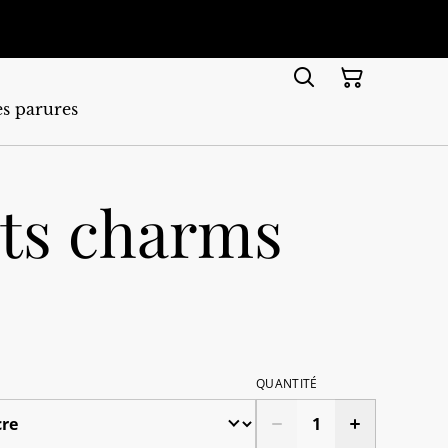
s parures
ets charms
QUANTITÉ