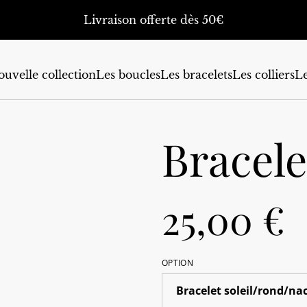
Livraison offerte dès 50€
uvelle collection
Les boucles
Les bracelets
Les colliers
Le
Bracel
25,00 €
OPTION